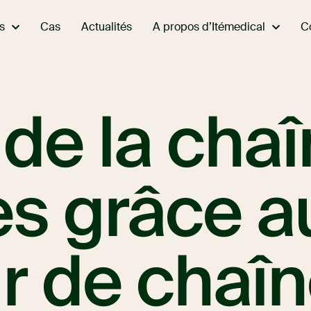
s
A propos d’Itémedical
Cas
Actualités
C
de la cha
es grâce a
r de chaî