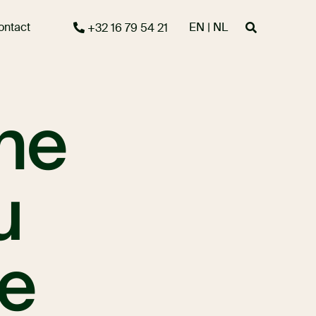
ontact
EN | NL
+32 16 79 54 21
îne
u
ne