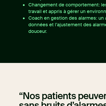
Changement de comportement: les 
travail et appris à gérer un enviro
Coach en gestion des alarmes: un
données et l’ajustement des alarme
douceur.
Nos patients peuven
sans bruits d’alarmes