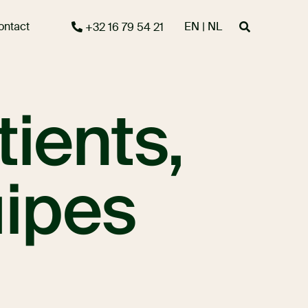
ontact
EN | NL
+32 16 79 54 21
ients,
uipes