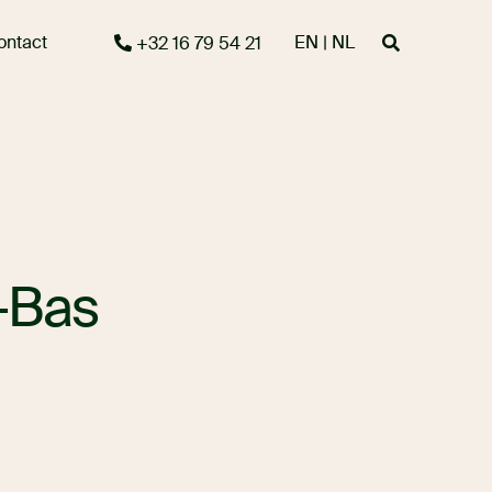
ontact
EN | NL
+32 16 79 54 21
s-Bas