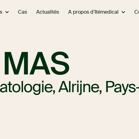
s
A propos d’Itémedical
Cas
Actualités
C
e MAS
atologie, Alrijne, Pay