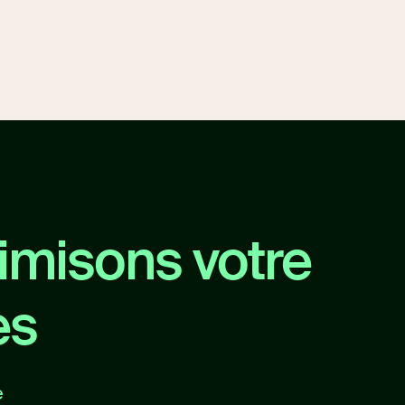
misons votre
es
e