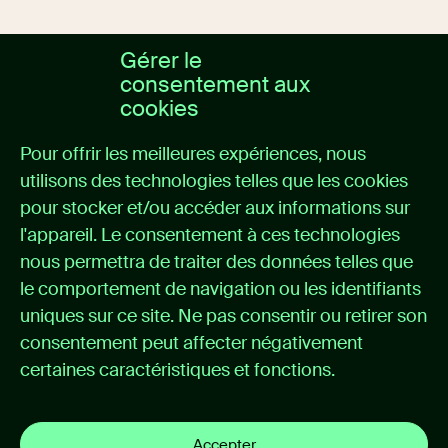
Gérer le
consentement aux
cookies
A propos de nous
Pour offrir les meilleures expériences, nous
Home
utilisons des technologies telles que les cookies
Solutions
pour stocker et/ou accéder aux informations sur
Cas
l'appareil. Le consentement à ces technologies
Actualités
nous permettra de traiter des données telles que
A propos d’Itémedical
le comportement de navigation ou les identifiants
Contact
uniques sur ce site. Ne pas consentir ou retirer son
consentement peut affecter négativement
Support
certaines caractéristiques et fonctions.
Support portal
Instructions d’utilisation
Politique de confidentialité
Accepter