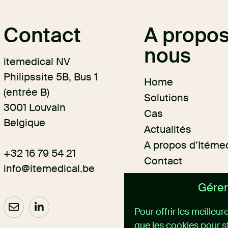
Contact
A propos
nous
itemedical NV
Philipssite 5B, Bus 1
Home
(entrée B)
Solutions
3001 Louvain
Cas
Belgique
Actualités
A propos d’Itéme
+32 16 79 54 21
Contact
info@itemedical.
be
Gérer
Pour offrir les meilleu
que les cookies pour s