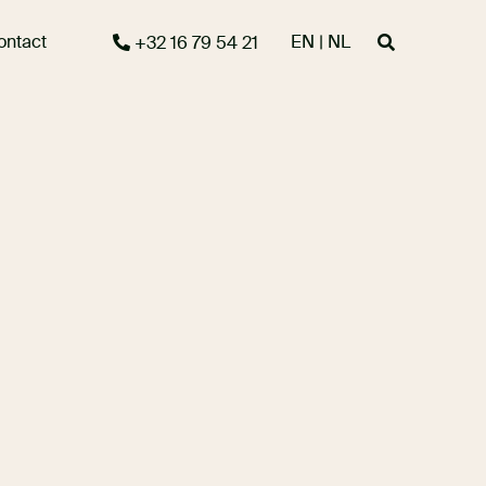
ontact
EN | NL
+32 16 79 54 21