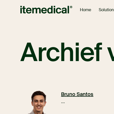
Solution
Home
Archief 
Bruno Santos
...