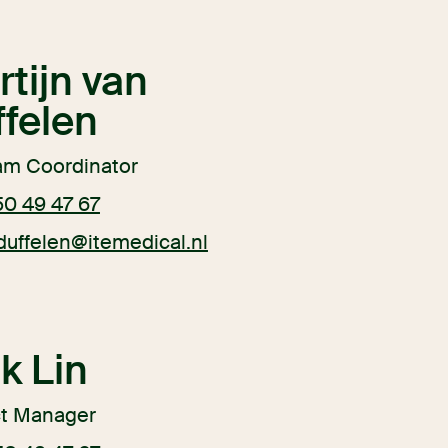
tijn van
felen
am Coordinator
50 49 47 67
duffelen@itemedical.nl
k Lin
ct Manager