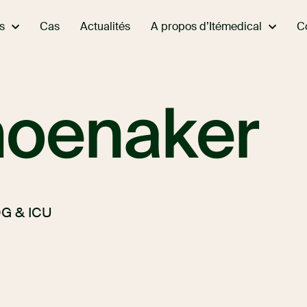
s
A propos d’Itémedical
Cas
Actualités
C
hoenaker
DG & ICU