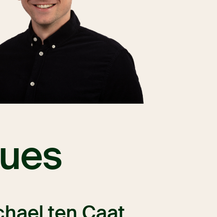
gues
chael ten Caat