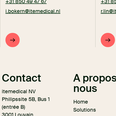
+31 850 49 47 67
+31 8
i.bokern@itemedical.nl
r.lin@
Contact
A propos
nous
itemedical NV
Philipssite 5B, Bus 1
Home
(entrée B)
Solutions
3001 Louvain