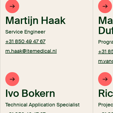
Martijn Haak
Mar
Duf
Service Engineer
+31 850 49 47 67
Progr
m.haak@itemedical.nl
+31 8
m.van
Ivo Bokern
Ric
Technical Application Specialist
Proje