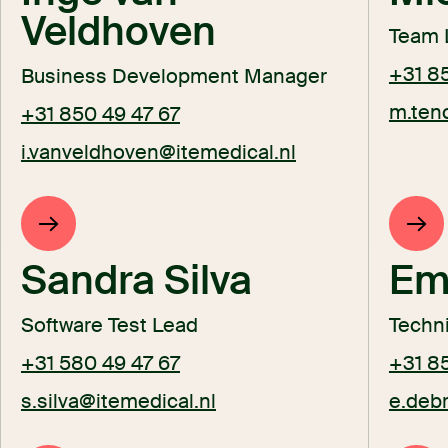
Veldhoven
Team 
+31 8
Business Development Manager
m.ten
+31 850 49 47 67
i.vanveldhoven@itemedical.nl
Sandra Silva
Emi
Software Test Lead
Techni
+31 580 49 47 67
+31 8
s.silva@itemedical.nl
e.debr