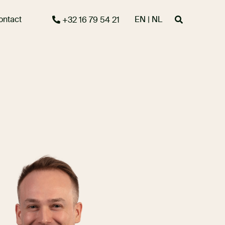
ontact
EN | NL
+32 16 79 54 21