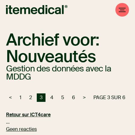
Archief voor:
Nouveautés
Gestion des données avec la
MDDG
<
1
2
3
4
5
6
>
PAGE 3 SUR 6
Retour sur ICT4care
...
Geen reacties