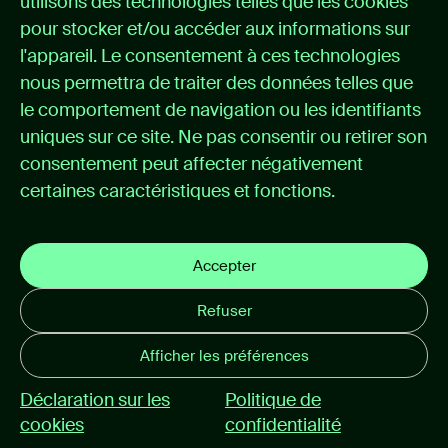
utilisons des technologies telles que les cookies
Solutions
pour stocker et/ou accéder aux informations sur
Cas
l'appareil. Le consentement à ces technologies
Actualités
nous permettra de traiter des données telles que
A propos d’Itémedical
le comportement de navigation ou les identifiants
Contact
uniques sur ce site. Ne pas consentir ou retirer son
consentement peut affecter négativement
Support
certaines caractéristiques et fonctions.
Support portal
Instructions d’utilisation
Politique de confidentialité
Accepter
Déclaration sur les cookies
Refuser
Mail disclaimer
Conditions générales
Afficher les préférences
Déclaration sur les
Politique de
© 2026 itemedical
cookies
confidentialité